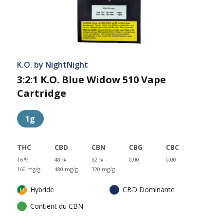
K.O. by NightNight
3:2:1 K.O. Blue Widow 510 Vape
Cartridge
1g
THC
CBD
CBN
CBG
CBC
16 %
48 %
32 %
0.00
0.00
160 mg/g
480 mg/g
320 mg/g
Hybride
CBD Dominante
Contient du CBN