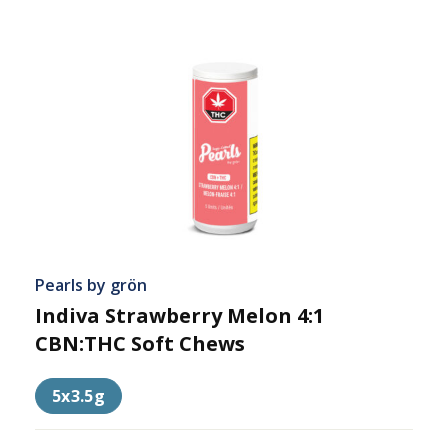
Pearls by grön
Indiva Strawberry Melon 4:1
CBN:THC Soft Chews
5x3.5g