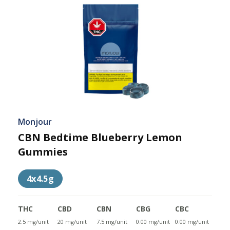
Monjour
CBN Bedtime Blueberry Lemon
Gummies
4x4.5g
THC
CBD
CBN
CBG
CBC
2.5 mg/unit
20 mg/unit
7.5 mg/unit
0.00 mg/unit
0.00 mg/unit