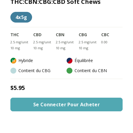
THC:CBN:CBG:CBD Soft Chews
4x5g
THC
CBD
CBN
CBG
CBC
2.5 mg/unit
2.5 mg/unit
2.5 mg/unit
2.5 mg/unit
0.00
10 mg
10 mg
10 mg
10 mg
Hybride
Équilibrée
Contient du CBG
Contient du CBN
$5.95
Se Connecter Pour Acheter