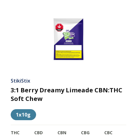
StikiStix
3:1 Berry Dreamy Limeade CBN:THC
Soft Chew
1x10g
THC
CBD
CBN
CBG
CBC