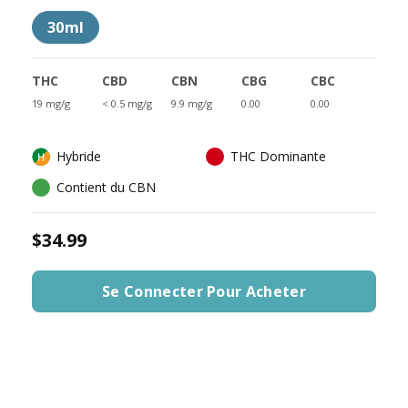
30ml
THC
CBD
CBN
CBG
CBC
19 mg/g
< 0.5 mg/g
9.9 mg/g
0.00
0.00
Hybride
THC Dominante
Contient du CBN
$34.99
Se Connecter Pour Acheter