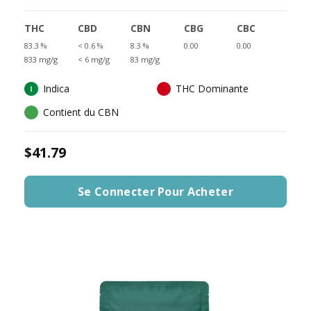
THC
CBD
CBN
CBG
CBC
83.3 %
< 0.6 %
8.3 %
0.00
0.00
833 mg/g
< 6 mg/g
83 mg/g
Indica
THC Dominante
Contient du CBN
$41.79
Se Connecter Pour Acheter