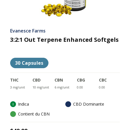
Evanesce Farms
3:2:1 Out Terpene Enhanced Softgels
30 Capsules
THC
CBD
CBN
CBG
CBC
3 mg/unit
10 mg/unit
6 mg/unit
0.00
0.00
Indica
CBD Dominante
Contient du CBN