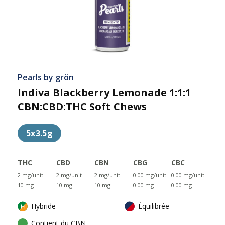
Pearls by grön
Indiva Blackberry Lemonade 1:1:1
CBN:CBD:THC Soft Chews
5x3.5g
THC
CBD
CBN
CBG
CBC
2 mg/unit
2 mg/unit
2 mg/unit
0.00 mg/unit
0.00 mg/unit
10 mg
10 mg
10 mg
0.00 mg
0.00 mg
Hybride
Équilibrée
Contient du CBN