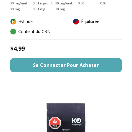
10 mg/unit
0.01 mg/unit
30 mg/unit
0.00
0.00
10 mg
0.01 mg
30 mg
Hybride
Équilibrée
Contient du CBN
$4.99
Se Connecter Pour Acheter