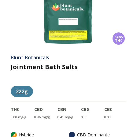
SANS
THC
Blunt Botanicals
Jointment Bath Salts
222g
THC
CBD
CBN
CBG
CBC
0.00 mg/g
0.96 mg/g
0.41 mg/g
0.00
0.00
Hybride
CBD Dominante