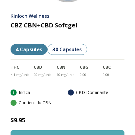
Kinloch Wellness
CBZ CBN+CBD Softgel
4 Capsules
30 Capsules
THC
CBD
CBN
CBG
CBC
< 1 mg/unit
20 mg/unit
10 mg/unit
0.00
0.00
Indica
CBD Dominante
Contient du CBN
$9.95