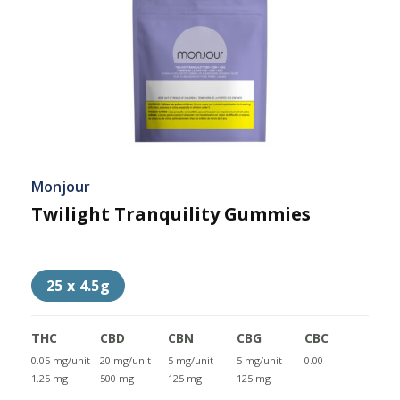
Monjour
Twilight Tranquility Gummies
25 x 4.5g
THC
CBD
CBN
CBG
CBC
0.05 mg/unit
20 mg/unit
5 mg/unit
5 mg/unit
0.00
1.25 mg
500 mg
125 mg
125 mg