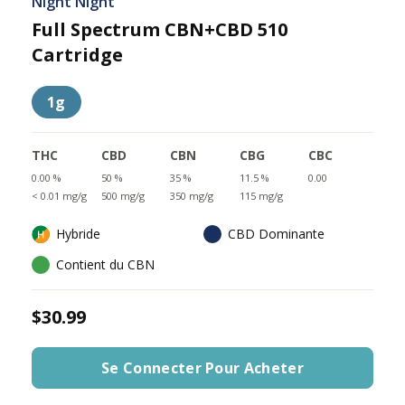
Night Night
Full Spectrum CBN+CBD 510
Cartridge
1g
THC
CBD
CBN
CBG
CBC
0.00 %
50 %
35 %
11.5 %
0.00
< 0.01 mg/g
500 mg/g
350 mg/g
115 mg/g
Hybride
CBD Dominante
Contient du CBN
$30.99
Se Connecter Pour Acheter