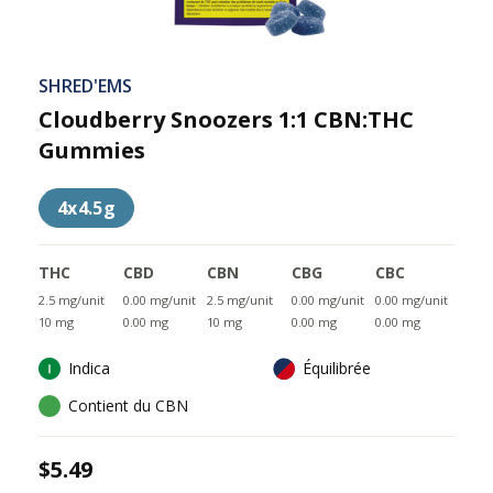
SHRED'EMS
Cloudberry Snoozers 1:1 CBN:THC
Gummies
4x4.5g
THC
CBD
CBN
CBG
CBC
2.5 mg/unit
0.00 mg/unit
2.5 mg/unit
0.00 mg/unit
0.00 mg/unit
10 mg
0.00 mg
10 mg
0.00 mg
0.00 mg
Indica
Équilibrée
Contient du CBN
$5.49