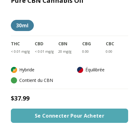
Pure CBN Cannabis Oil
30ml
THC
CBD
CBN
CBG
CBC
< 0.01 mg/g
< 0.01 mg/g
20 mg/g
0.00
0.00
Hybride
Équilibrée
Contient du CBN
$37.99
Se Connecter Pour Acheter