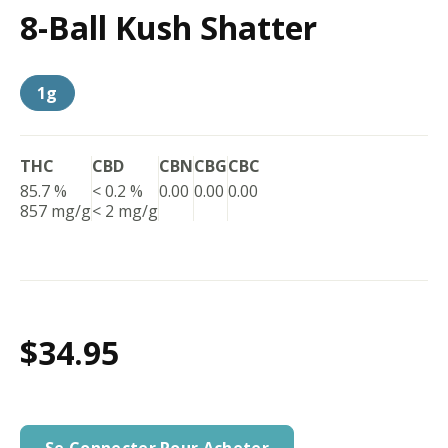
8-Ball Kush Shatter
1g
THC
CBD
CBN
CBG
CBC
85.7 %
< 0.2 %
0.00
0.00
0.00
857 mg/g
< 2 mg/g
$34.95
Se Connecter Pour Acheter