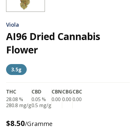
Viola
AI96 Dried Cannabis
Flower
3.5g
THC
CBD
CBN
CBG
CBC
28.08 %
0.05 %
0.00
0.00
0.00
280.8 mg/g
0.5 mg/g
$8.50
/Gramme